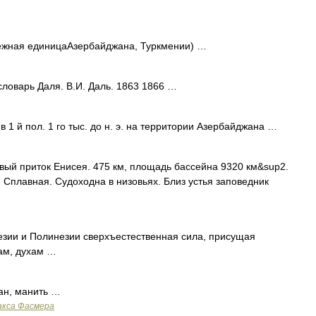
нежная единицаАзербайджана, Туркмении) …
ловарь Даля. В.И. Даль. 1863 1866 …
 1 й пол. 1 го тыс. до н. э. на территории Азербайджана …
вый приток Енисея. 475 км, площадь бассейна 9320 км&sup2.
 Сплавная. Судоходна в низовьях. Близ устья заповедник
зии и Полинезии сверхъестественная сила, присущая
ам, духам …
ан, манить …
акса Фасмера