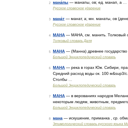
мана́пы
— манапы, ов; ед. манап, а …
2
Русское словесное ударение
мана́т
— манат, а; мн. манаты, ов (де
3
Русское словесное ударение
МАНА
— МАНА, см. манить. Толковый с
4
Толковый словарь Даля
МАНА
— (Манна) древнее государство в
5
Большой Энциклопедический словарь
МАНА
— река в горах Юж. Сибири, пра
6
Средний расход воды ок. 100 м&sup3/с.
Столбы …
Большой Энциклопедический словарь
МАНА
— в верованиях народов Мелане
7
некоторым людям, животным, предмет
Большой Энциклопедический словарь
мана
— искушение, приманка , ср. обм
8
Этимологический словарь русского языка М