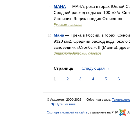
МАНА
— МАНА, река в горах Южной Сиб
9
Средний расход воды ок. 100 м3/с. Спл
Источник: Энциклопедия Отечество …
Русская история
Мана
— I река в России, в горах Южно
10
9320 км2. Средний расход воды около 1
заповедник «Столбы». II (Манна), дре
Энциклопедический словарь
Страницы
Следующая
→
1
2
3
4
5
6
© Академик, 2000-2026
Обратная связь:
Техподдерж
👣 Путешествия
Экспорт словарей на сайты
, сделанные на PHP,
Jo