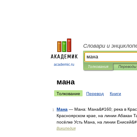
Словари и энциклоп
academic.ru
Толкования
Переводы
мана
Толкование
Перевод
Книги
Мана
— Мана: Мана&#160; река в Крас
1
Красноярском крае, на линии Абакан Т
посёлке Усть Мана, на линии Енисей&
Википедия