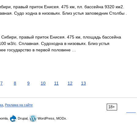
ири, правый приток Енисея. 475 км, пл. бассейна 9320 км2.
авная. Судо ходна в низовьях. Близ устья заповедник Столбы .
й Сибири, правый приток Енисея. 475 км, площадь бассейна
00 м3/с. Сплавная. Судоходна в низовьях. Близ устья
внее государство в первой половине …
7
8
9
10
11
12
13
ка
,
Реклама на сайте
18+
omla,
Drupal,
WordPress, MODx.