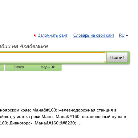
Запомнить сайт
Словарь на свой сайт
RU
едии на Академике
Найти!
Книги
Игры ⚽
ноярском крае; Мана&#160; железнодорожная станция в
айшет, у истока реки Маны; Мана&#160; остановочный пункт в
#160; Дивногорск; Мана&#160;&#8230; …